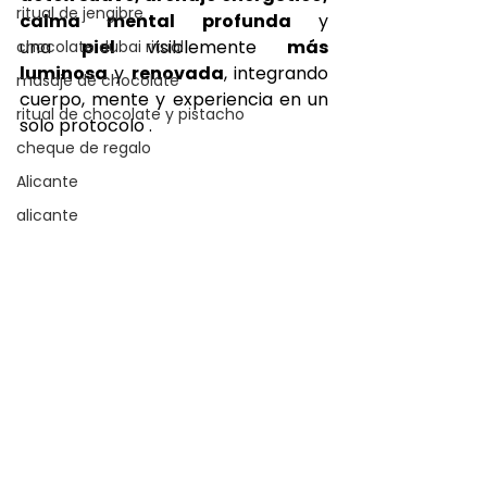
ritual de jengibre
calma mental profunda
 y 
una
 piel 
visiblemente
 más 
chocolate dubai ritual
luminosa
 y 
renovada
, integrando 
masaje de chocolate
cuerpo, mente y experiencia en un 
ritual de chocolate y pistacho
solo protocolo .
cheque de regalo
Alicante
alicante