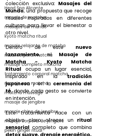
colección exclusiva: 
Masajes del 
Head Spa Alicante
Mundo
, una propuesta que recoge 
masaje de matcha
rituales inspirados en diferentes 
culturas para llevar el bienestar a 
masajes del mundo
otro nivel. 
kyoto matcha ritual
masaje relajante de matcha
Dentro de este 
nuevo 
lanzamiento
, el 
Masaje de 
ritual corporal matcha
Matcha - Kyoto Matcha 
masaje completo matcha
Ritual
 ocupa un lugar esencial, 
tratamiento corporal matcha
inspirado en la 
tradición 
masaje con matcha
japonesa
 y en la 
ceremonia del 
té
, donde cada gesto se convierte 
matcha massage
en intención. 
masaje de jengibre
masaje chino de jengibre
Este tratamiento nace con un 
objetivo claro: ofrecer un 
ritual 
masaje corporal de jengibre
sensorial
 completo que combina 
pekin ginger ritual
detox suave, drenaje energético, 