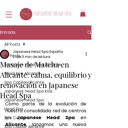
Entrada
All Posts
Japanese Head Spa España
All Posts
2 abr
3 min de lectura
Masaje de Matcha en
Japanese Head Spa Alicante
Alicante: calma, equilibrio y
Head Spa Alicante
Spa Capilar alicante
renovación en Japanese
Japanese Head Spa Kids
Head Spa
Japanese Head Spa
Como parte de la evolución de 
Head Spa
nuestra consolidada red de centros 
en 
Japanese Head Spa
 en 
Spa Capilar
Alicante
, lanzamos una nueva 
Spa Capilar Alicante