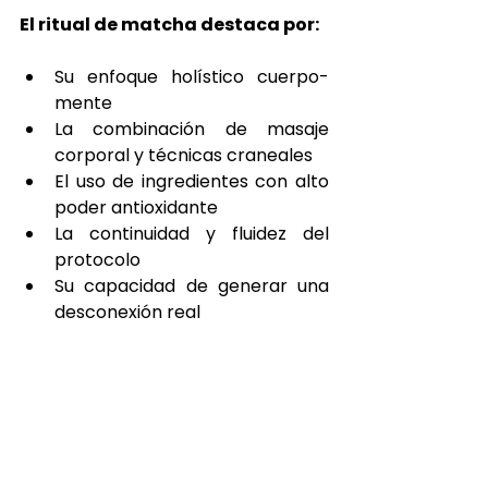
El ritual de matcha destaca por:
Su enfoque holístico cuerpo-
mente
La combinación de masaje 
corporal y técnicas craneales
El uso de ingredientes con alto 
poder antioxidante
La continuidad y fluidez del 
protocolo
Su capacidad de generar una 
desconexión real
Dentro del mundo de los spas en 
Valencia, es una de las experiencias 
más completas para quienes 
buscan cuidarse de forma 
consciente.