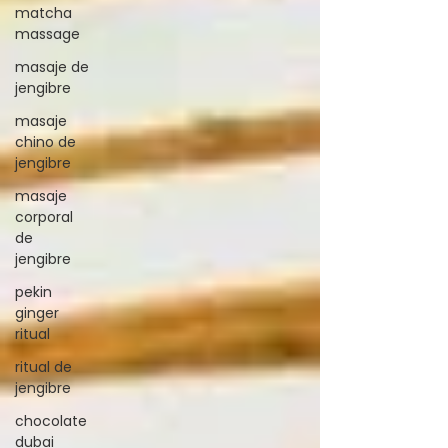
matcha
massage
masaje de
jengibre
masaje
chino de
jengibre
masaje
corporal
de
jengibre
pekin
ginger
ritual
ritual de
jengibre
chocolate
dubai