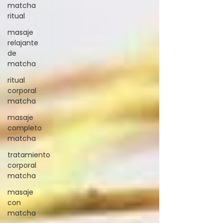
matcha
ritual
masaje
relajante
de
matcha
ritual
corporal
matcha
masaje
completo
matcha
tratamiento
corporal
matcha
masaje
con
matcha