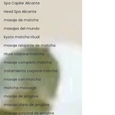
Spa Capilar Alicante
Head Spa Alicante
masaje de matcha
masajes del mundo
kyoto matcha ritual
masaje relajante de matcha
ritual corporal matcha
masaje completo matcha
tratamiento corporal matcha
masaje con matcha
matcha massage
masaje de jengibre
masaje chino de jengibre
masaje corporal de jengibre