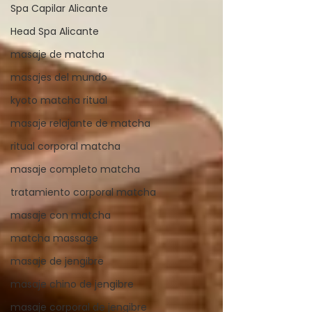
Spa Capilar Alicante
Head Spa Alicante
masaje de matcha
masajes del mundo
kyoto matcha ritual
masaje relajante de matcha
ritual corporal matcha
masaje completo matcha
tratamiento corporal matcha
masaje con matcha
matcha massage
masaje de jengibre
masaje chino de jengibre
masaje corporal de jengibre