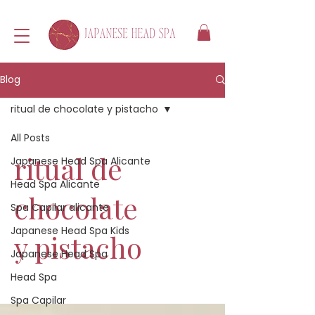
Blog
ritual de chocolate y pistacho
All Posts
ritual de
Japanese Head Spa Alicante
Head Spa Alicante
chocolate
Spa Capilar alicante
Japanese Head Spa Kids
y pistacho
Japanese Head Spa
Head Spa
Spa Capilar