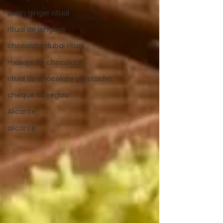
pekin ginger ritual
ritual de jengibre
chocolate dubai ritual
masaje de chocolate
ritual de chocolate y pistacho
cheque de regalo
Alicante
alicante