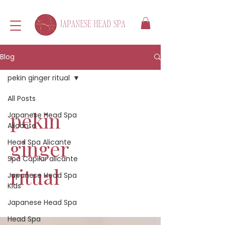
Blog
pekin ginger ritual
All Posts
pekin
Japanese Head Spa
Alicante
ginger
Head Spa Alicante
Spa Capilar alicante
ritual
Japanese Head Spa
Kids
Japanese Head Spa
Head Spa