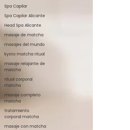
Spa Capilar
Spa Capilar Alicante
Head Spa Alicante
masaje de matcha
masajes del mundo
kyoto matcha ritual
masaje relajante de
matcha
ritual corporal
matcha
masaje completo
matcha
tratamiento
corporal matcha
masaje con matcha