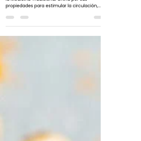
Pekin Ginger Ritual
El jengibre ha sido utilizado durante siglos en
la Medicina Tradicional China por sus
propiedades para estimular la circulación,
aliviar la tensión y promover el equilibrio del
cuerpo. En el Pekín Ginger Ritual, su poder se
combina con técnicas de masaje y calor
terapéutico para relajar la musculatura,
activar la energía vital y proporcionar una
profunda sensación de bienestar. Descubre
cómo este ingrediente ancestral puede
ayudarte a renovar cuerpo y mente de
forma natural.