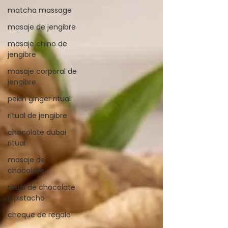
matcha massage
masaje de jengibre
masaje chino de
jengibre
masaje corporal de
jengibre
pekin ginger ritual
ritual de jengibre
chocolate dubai
ritual
masaje de
chocolate
ritual de chocolate
y pistacho
cheque de regalo