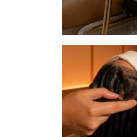
matcha massage
masaje d
pekin ginger ritual
ritual de
ritual de chocolate y pistacho