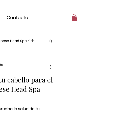
Contacto
nese Head Spa Kids
cante
ña
u cabello para el
e matcha
ese Head Spa
masaje con matcha
rueba la salud de tu