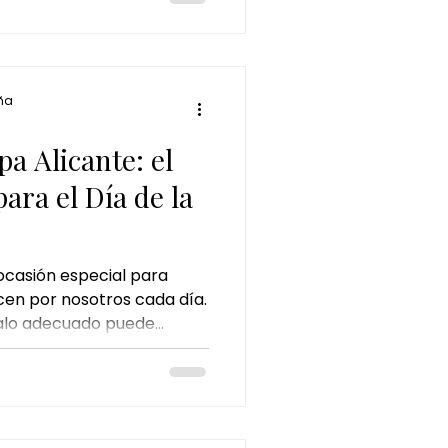
ña
a Alicante: el
para el Día de la
 ocasión especial para
cen por nosotros cada día.
galo adecuado puede
o muchas veces el mejor
l, sino un momento de
 vez más personas optan
 Un cheque regalo de spa