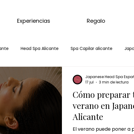
Experiencias
Regalo
ante
Head Spa Alicante
Spa Capilar alicante
Japa
Spa
Spa Capilar
Spa Capilar Alicante
Head Spa Ali
Japanese Head Spa Espa
17 jul
3 min de lectura
Cómo preparar t
s del mundo
kyoto matcha ritual
masaje relajante d
verano en Japan
Alicante
aje completo matcha
tratamiento corporal matcha
El verano puede poner a p