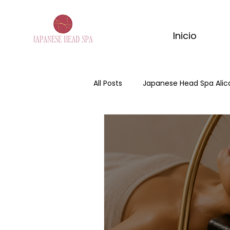
Inicio
All Posts
Japanese Head Spa Alic
Japanese Head Spa
Head 
masaje de matcha
masaje
ritual corporal matcha
mas