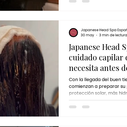
qué incluye, para quién 
se ha convertido en uno d
bienestar más exclusivos
estrés diario.
Japanese Head Spa Espa
30 may
3 min de lectur
Japanese Head Sp
cuidado capilar 
necesita antes d
Con la llegada del buen 
comienzan a preparar su p
protección solar, más hi
cambios en la rutina de cu
embargo, hay algo que a
desapercibido: el cabello
prepararse para esta temp