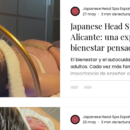
frecuentes, el calor o el 
capilares pueden alterar el
Japanese Head Spa Espa
cuero cabelludo y del cab
27 may
3 min de lectura
persona
Japanese Head S
Alicante: una ex
bienestar pensa
pequeños
El bienestar y el autocuid
adultos. Cada vez más fam
importancia de enseñar a
momentos de calma y cui
edades tempranas. El tr
Spa Kids en Alicante está pensado precisamente
para eso: ofrecer a los 
experiencia suave, relaja
necesidades. Un momento
Japanese Head Spa Espa
cuidado capilar se combi
23 may
3 min de lectura
tranquila y agradable. En 