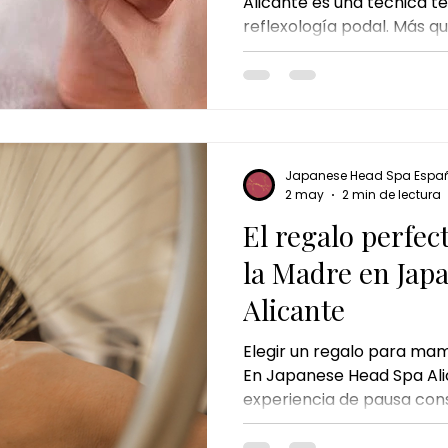
Alicante es una técnica te
reflexología podal. Más q
pies, la reflexología se co
relajación y equilibrio, ay
tensiones y recuperar su 
Japanese Head Spa Espa
2 may
2 min de lectura
El regalo perfec
la Madre en Jap
Alicante
Elegir un regalo para mam
En Japanese Head Spa Al
experiencia de pausa con
mamar sentirse cuidada, 