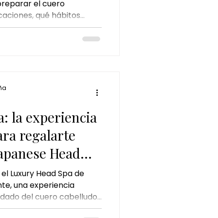
reparar el cuero
caciones, qué hábitos
de jengibre
uedad y por qué un Head
ión para mantener un
 lleno de brillo durante
ña
: la experiencia
ra regalarte
Japanese Head
 el Luxury Head Spa de
te, una experiencia
ado del cuero cabelludo,
ón. Conoce sus beneficios,