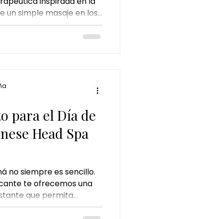
rapéutica inspirada en la
ue un simple masaje en los
nvierte en un ritual de
udando al cuerpo a liberar
armonía natural.
ña
to para el Día de
anese Head Spa
á no siempre es sencillo.
icante te ofrecemos una
stante que permita
escuchada y valorada