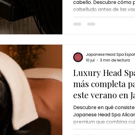
cabello. Descubre cómo p
cabelludo antes de las va
e jengibre
masaje chino de jengibre
masaje corporal 
ayudan a prevenir la seq
Spa es una excelente opc
cabello fuerte, hidratado y
 jengibre
chocolate dubai ritual
masaje de chocolate
toda la temporada.
Japanese Head Spa Espa
cheque de regalo
Alicante
alicante
10 jul
3 min de lectura
Luxury Head Spa
más completa pa
este verano en 
Spa Alicante
Descubre en qué consiste
Japanese Head Spa Alican
premium que combina cuid
masaje corporal y relajaci