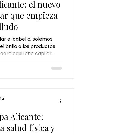
licante: el nuevo
tar que empieza
lludo
r el cabello, solemos
el brillo o los productos
ero equilibrio capilar
l cuero cabelludo. El
rés o el uso frecuente de
 alterar su equilibrio
ez más personas buscan
capilar en Alicante , una
cuidar el cabello desde la
ña
nto de cal
a
pa Alicante:
a salud física y