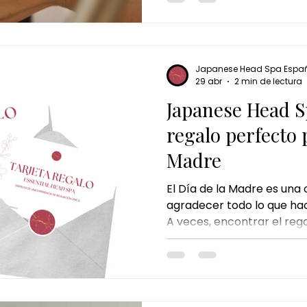
Japanese Head Spa Espa
29 abr
2 min de lectura
Japanese Head Sp
regalo perfecto 
Madre
El Día de la Madre es una
agradecer todo lo que ha
A veces, encontrar el re
parecer complicado, per
regalo no es algo materia
bienestar. Por eso, cada
por regalar experiencias.
capilar puede convertirse en una forma diferente y