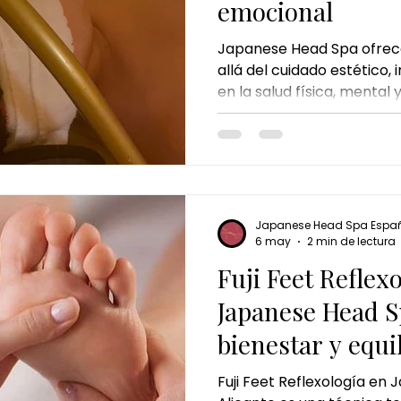
emocional
Japanese Head Spa ofrec
allá del cuidado estético,
en la salud física, mental
masaje craneal japonés y 
spa capilar.
Japanese Head Spa Espa
6 may
2 min de lectura
Fuji Feet Reflex
Japanese Head S
bienestar y equil
los pies
Fuji Feet Reflexología en