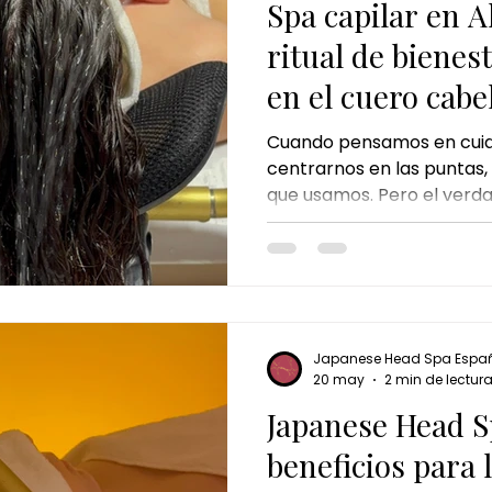
Spa capilar en A
ritual de bienes
en el cuero cabe
Cuando pensamos en cuida
centrarnos en las puntas, 
que usamos. Pero el verdad
empieza mucho antes: en e
ritmo del día a día, el est
productos capilares pueden
natural. Por eso, cada v
tratamientos como el spa 
experiencia pensada para 
Japanese Head Spa Espa
raíz y regalarse un mome
20 may
2 min de lectur
Japanese Head S
beneficios para l