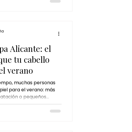
está recomendado y por qué
e los tratamientos de
 para desconectar del
ña
a
a Alicante: el
que tu cabello
el verano
tiempo, muchas personas
iel para el verano: más
dratación o pequeños
idado personal. Sin
 menudo pasa
 también necesita
orada. El sol, los baños