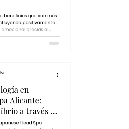
e beneficios que van más
 influyendo positivamente
 y emocional gracias al
la limpieza profunda del
ña
ología en
pa Alicante:
ibrio a través de
 Japanese Head Spa