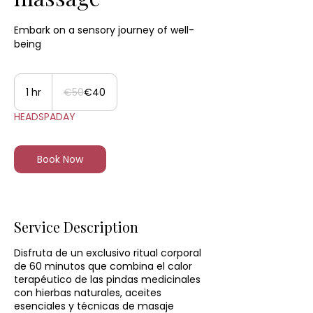
Embark on a sensory journey of well-
being
50
euros
1 hr
1
€50
€40
h
HEADSPADAY
Book Now
Service Description
Disfruta de un exclusivo ritual corporal
de 60 minutos que combina el calor
terapéutico de las pindas medicinales
con hierbas naturales, aceites
esenciales y técnicas de masaje