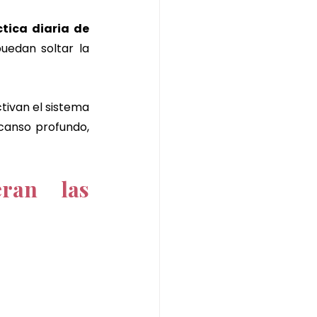
tica diaria de 
edan soltar la 
tivan el sistema 
anso profundo, 
ran las 