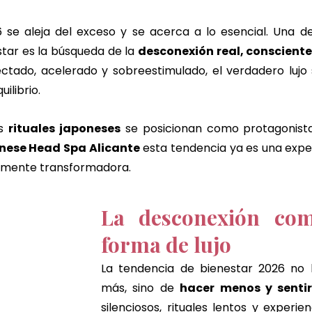
e jengibre
masaje chino de jengibre
masaje corporal 
 se aleja del exceso y se acerca a lo esencial. Una de 
tar es la búsqueda de la 
desconexión real, conscient
tado, acelerado y sobreestimulado, el verdadero lujo s
 jengibre
chocolate dubai ritual
masaje de chocolate
uilibrio.
s 
rituales japoneses
 se posicionan como protagonista
cheque de regalo
Alicante
alicante
nese Head Spa Alicante
 esta tendencia ya es una exper
amente transformadora.
La desconexión com
forma de lujo
La tendencia de bienestar 2026 no 
más, sino de 
hacer menos y senti
silenciosos, rituales lentos y experien