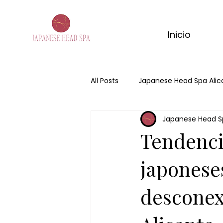
Inicio
All Posts
Japanese Head Spa Alic
Japanese Head S
Japanese Head Spa
Head 
Tendencia
masaje de matcha
masaje
japoneses
desconex
ritual corporal matcha
mas