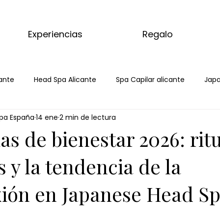
Experiencias
Regalo
ante
Head Spa Alicante
Spa Capilar alicante
Japa
pa España
14 ene
2 min de lectura
Spa
Spa Capilar
Spa Capilar Alicante
Head Spa Ali
s de bienestar 2026: rit
s del mundo
kyoto matcha ritual
masaje relajante d
 y la tendencia de la
ión en Japanese Head S
aje completo matcha
tratamiento corporal matcha