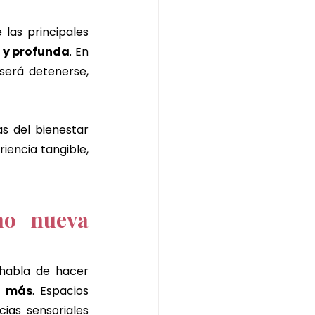
de jengibre
las principales 
e y profunda
. En 
erá detenerse, 
s del bienestar 
iencia tangible, 
o nueva 
habla de hacer 
r más
. Espacios 
cias sensoriales 