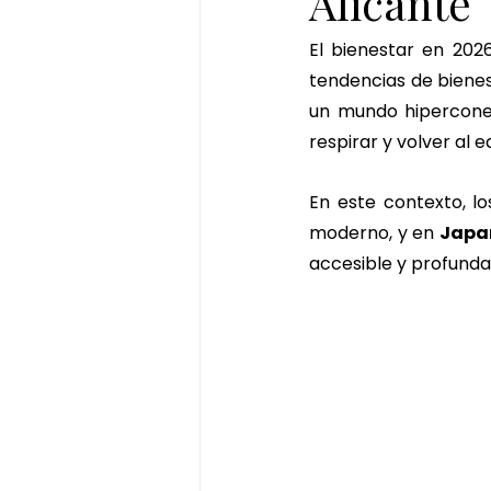
Alicante
matcha massage
masaje d
El bienestar en 2026
tendencias de bienes
un mundo hiperconec
pekin ginger ritual
ritual de
respirar y volver al eq
En este contexto, lo
ritual de chocolate y pistacho
moderno, y en 
Japa
accesible y profund