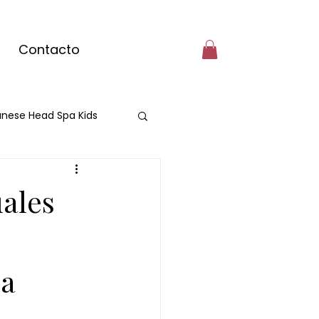
Contacto
nese Head Spa Kids
cante
uales
e matcha
pa
masaje con matcha