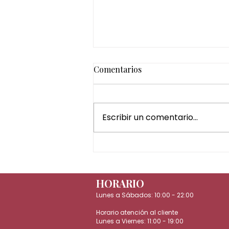
Comentarios
Escribir un comentario...
¿Por qué regalar un Head
Spa es una de las mejores
experiencias de bienestar?
HORARIO
Lunes a Sábados:
10:00 - 22:00
Horario atención al cliente
Lunes a Viernes:
11:00 - 19:00