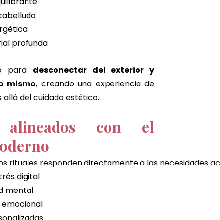
uilibrante
cabelludo
rgética
rial profunda
o para 
desconectar del exterior y 
no mismo
, creando una experiencia de 
allá del cuidado estético.
s alineados con el 
moderno
tos rituales responden directamente a las necesidades act
rés digital
ud mental
 y emocional
sonalizadas