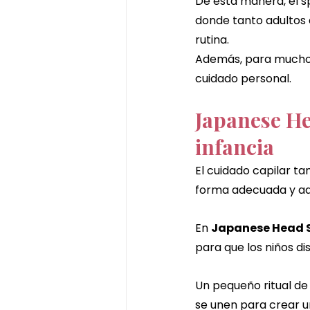
De esta manera, el s
donde tanto adultos
rutina.
Además, para muchos 
cuidado personal.
Japanese He
infancia
El cuidado capilar ta
forma adecuada y a
En 
Japanese Head S
para que los niños di
Un pequeño ritual de 
se unen para crear 