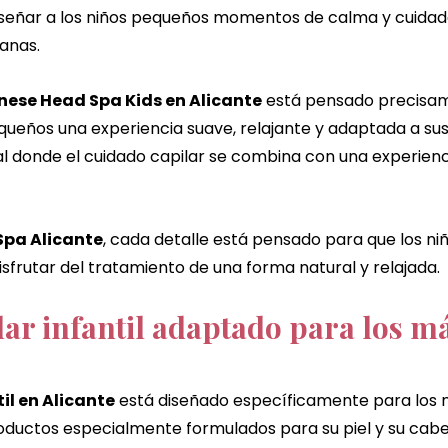
nseñar a los niños pequeños momentos de calma y cuidad
e jengibre
masaje chino de jengibre
masaje corporal 
anas.
ese Head Spa Kids en Alicante
 está pensado precisam
 jengibre
chocolate dubai ritual
masaje de chocolate
queños una experiencia suave, relajante y adaptada a sus
donde el cuidado capilar se combina con una experienci
cheque de regalo
Alicante
alicante
pa Alicante
, cada detalle está pensado para que los niñ
frutar del tratamiento de una forma natural y relajada.
lar infantil adaptado para los má
il en Alicante
 está diseñado específicamente para los ni
oductos especialmente formulados para su piel y su cabel