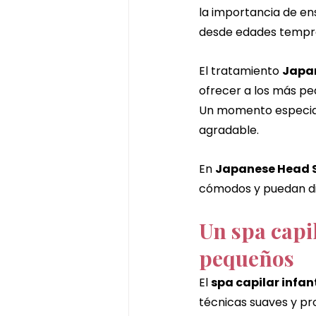
la importancia de e
matcha massage
masaje d
desde edades tempr
El tratamiento 
Japan
pekin ginger ritual
ritual de
ofrecer a los más pe
Un momento especial 
agradable.
ritual de chocolate y pistacho
En 
Japanese Head S
cómodos y puedan dis
Un spa capi
pequeños
El 
spa capilar infant
técnicas suaves y pr