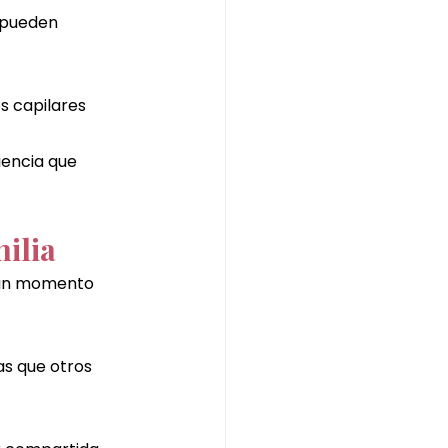
 pueden 
s capilares 
iencia que 
ilia
 un momento 
s que otros 