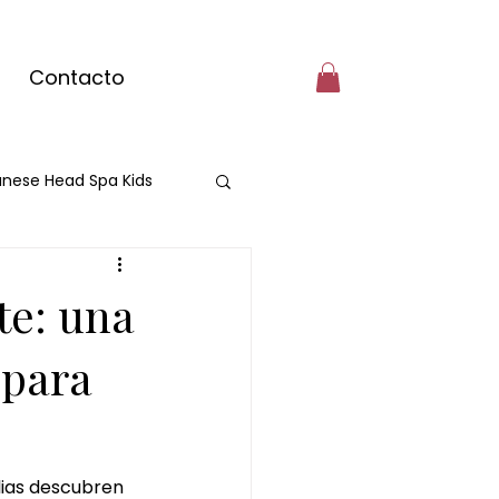
Contacto
nese Head Spa Kids
cante
te: una
e matcha
 para
masaje con matcha
lias descubren 