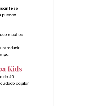
icante
 se 
s puedan 
a que muchos 
 introducir 
empo.
pa Kids
a de 40 
uidado capilar 