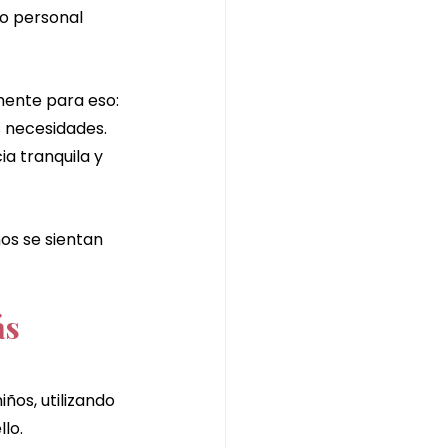
o personal 
de jengibre
ente para eso: 
 necesidades. 
a tranquila y 
os se sientan 
s 
ños, utilizando 
lo.