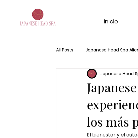
Inicio
All Posts
Japanese Head Spa Alic
Japanese Head S
Japanese Head Spa
Head 
Japanese
masaje de matcha
masaje
experien
los más 
ritual corporal matcha
mas
El bienestar y el au