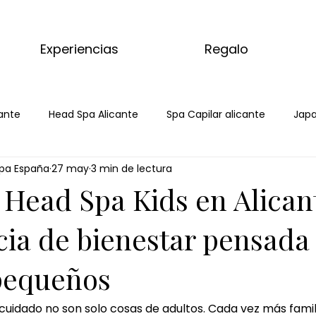
Experiencias
Regalo
ante
Head Spa Alicante
Spa Capilar alicante
Japa
pa España
27 may
3 min de lectura
Spa
Spa Capilar
Spa Capilar Alicante
Head Spa Ali
 Head Spa Kids en Alican
s del mundo
kyoto matcha ritual
masaje relajante d
cia de bienestar pensada
pequeños
aje completo matcha
tratamiento corporal matcha
tocuidado no son solo cosas de adultos. Cada vez más fami