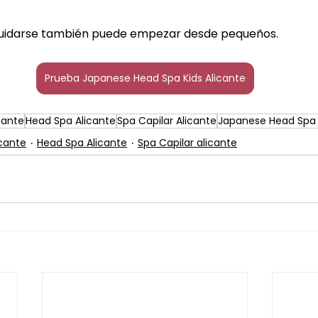
uidarse también puede empezar desde pequeños.
Prueba Japanese Head Spa Kids Alicante
cante
Head Spa Alicante
Spa Capilar Alicante
Japanese Head Spa 
cante
Head Spa Alicante
Spa Capilar alicante