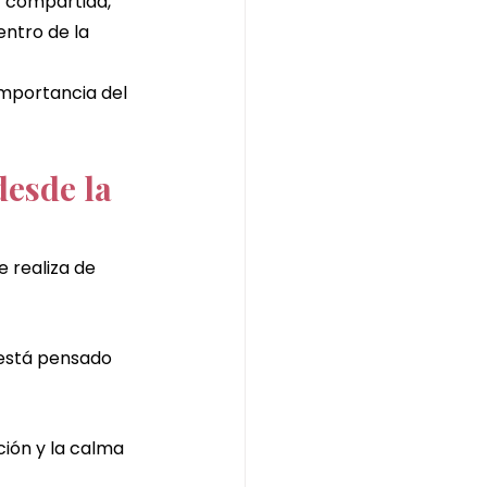
r compartida, 
ntro de la 
importancia del 
esde la 
 realiza de 
está pensado 
ción y la calma 