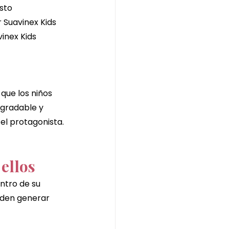
sto
r Suavinex Kids
inex Kids
ue los niños 
gradable y 
 el protagonista.
ellos
ntro de su 
ueden generar 