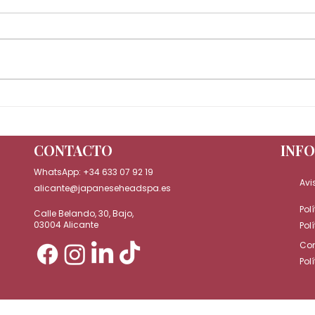
Cómo preparar tu cabello
La e
para el verano en Japanese
está
Head Spa Alicante
auto
CONTACTO
INF
WhatsApp:
+34 633 07 92 19
Avi
alicante@japaneseheadspa.es
Pol
Calle Belando, 30, Bajo,
03004 Alicante
Pol
Con
Pol