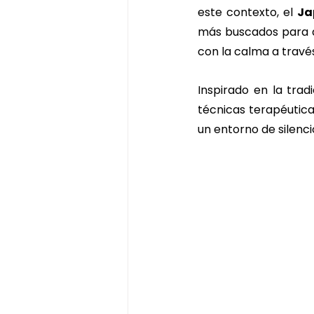
este contexto, el 
Ja
matcha massage
masaje d
más buscados para qu
con la calma a través
pekin ginger ritual
ritual de
Inspirado en la tra
técnicas terapéutica
un entorno de silenci
ritual de chocolate y pistacho