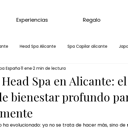
Experiencias
Regalo
ante
Head Spa Alicante
Spa Capilar alicante
Japa
pa España
11 ene
2 min de lectura
Spa
Spa Capilar
Spa Capilar Alicante
Head Spa Ali
Head Spa en Alicante: el 
s del mundo
kyoto matcha ritual
masaje relajante d
de bienestar profundo pa
 mente
aje completo matcha
tratamiento corporal matcha
 ha evolucionado: ya no se trata de hacer más, sino de 