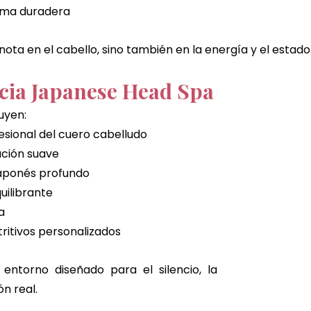
lma duradera
e nota en el cabello, sino también en la energía y el estad
cia Japanese Head Spa
luyen:
esional del cuero cabelludo
ación suave
japonés profundo
uilibrante
a
ritivos personalizados
ntorno diseñado para el silencio, la 
n real.