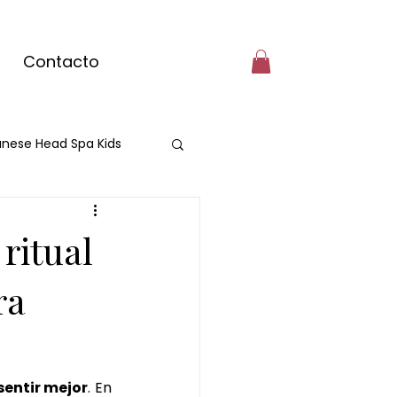
Contacto
nese Head Spa Kids
cante
ritual
e matcha
ra
masaje con matcha
sentir mejor
. En 