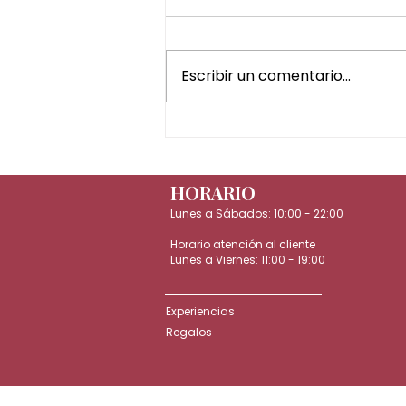
Escribir un comentario...
¿Por qué regalar un Head
Spa es una de las mejores
experiencias de bienestar?
HORARIO
Lunes a Sábados:
10:00 - 22:00
Horario atención al cliente
Lunes a Viernes:
11:00 - 19:00
Experiencias
Regalos