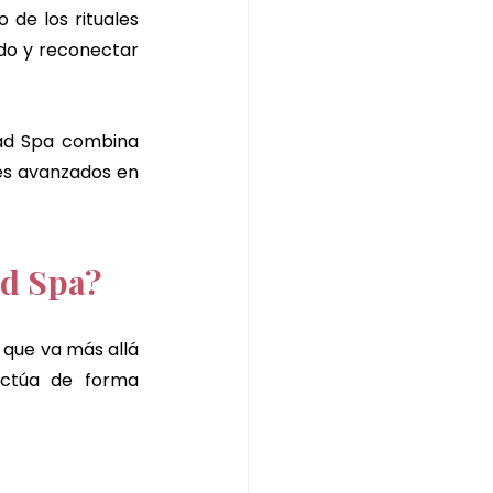
 de los rituales 
de jengibre
do y reconectar 
ad Spa combina 
es avanzados en 
ad Spa?
l que va más allá 
Actúa de forma 