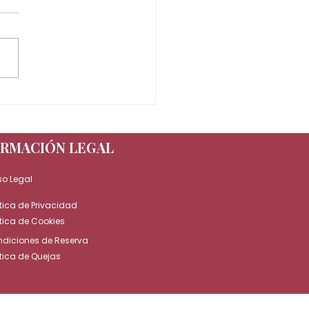
xperiencia wellness que
 revolucionando el
cuidado
ORMACIÓN LEGAL
so Legal
ítica de Privacidad
ítica de Cookies
diciones de Reserva
ítica de Quejas