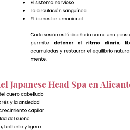
El sistema nervioso
La circulación sanguínea
El bienestar emocional
Cada sesión está diseñada como una pausa
permite 
detener el ritmo diario
, li
acumuladas y restaurar el equilibrio natural
mente.
del Japanese Head Spa en Alicant
el cuero cabelludo
trés y la ansiedad
 crecimiento capilar
dad del sueño
 brillante y ligero