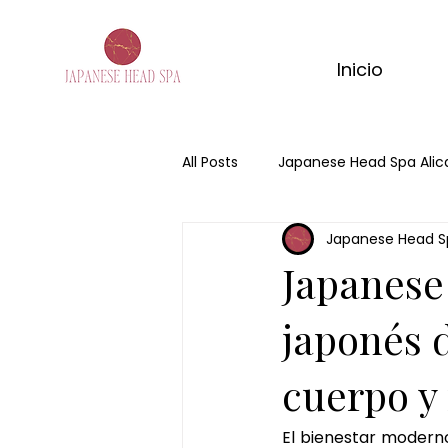
Inicio
All Posts
Japanese Head Spa Alic
Japanese Head S
Japanese Head Spa
Head 
Japanese 
masaje de matcha
masaje
japonés 
cuerpo y
ritual corporal matcha
mas
El bienestar moderno