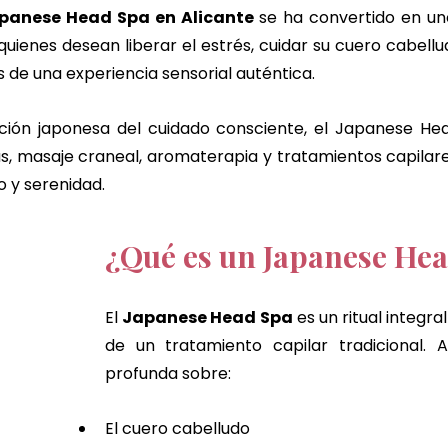
panese Head Spa en Alicante
 se ha convertido en uno
e jengibre
masaje chino de jengibre
masaje corporal 
ienes desean liberar el estrés, cuidar su cuero cabellu
 de una experiencia sensorial auténtica.
 jengibre
chocolate dubai ritual
masaje de chocolate
dición japonesa del cuidado consciente, el Japanese He
s, masaje craneal, aromaterapia y tratamientos capilar
o y serenidad.
cheque de regalo
Alicante
alicante
¿Qué es un Japanese He
El 
Japanese Head Spa
 es un ritual integra
de un tratamiento capilar tradicional. 
profunda sobre:
El cuero cabelludo