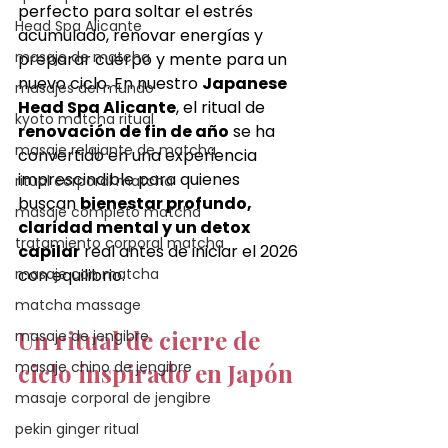
perfecto para soltar el estrés 
Head Spa Alicante
acumulado, renovar energías y 
masaje de matcha
preparar cuerpo y mente para un 
nuevo ciclo. En nuestro 
Japanese 
masajes del mundo
Head Spa Alicante
, el ritual de 
kyoto matcha ritual
renovación de fin de año
 se ha 
masaje relajante de matcha
convertido en una experiencia 
imprescindible para quienes 
ritual corporal matcha
buscan 
bienestar profundo, 
masaje completo matcha
claridad mental y un detox 
tratamiento corporal matcha
capilar
 real antes de iniciar el 2026 
masaje con matcha
con equilibrio.
matcha massage
Un ritual de cierre de 
masaje de jengibre
masaje chino de jengibre
ciclo inspirado en Japón
masaje corporal de jengibre
pekin ginger ritual