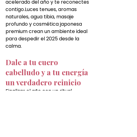
acelerado del año y te reconectes 
contigo.Luces tenues, aromas 
naturales, agua tibia, masaje 
profundo y cosmética japonesa 
premium crean un ambiente ideal 
para despedir el 2025 desde la 
calma.
Dale a tu cuero 
cabelludo y a tu energía 
un verdadero reinicio
Finalizar el año con un ritual 
japonés es una forma poderosa de 
soltar, relajarte y empezar el 2026 
con claridad, fuerza y equilibrio. Es 
un regalo de bienestar que tu 
cuerpo y tu mente sentirán desde 
el primer minuto.