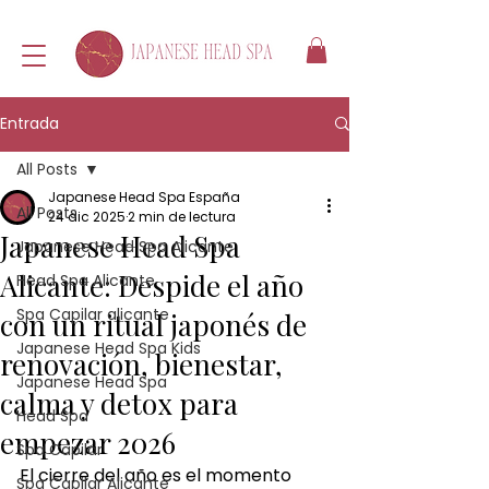
Entrada
All Posts
Japanese Head Spa España
All Posts
24 dic 2025
2 min de lectura
Japanese Head Spa
Japanese Head Spa Alicante
Alicante: Despide el año
Head Spa Alicante
Spa Capilar alicante
con un ritual japonés de
Japanese Head Spa Kids
renovación, bienestar,
Japanese Head Spa
calma y detox para
Head Spa
empezar 2026
Spa Capilar
El cierre del año es el momento 
Spa Capilar Alicante