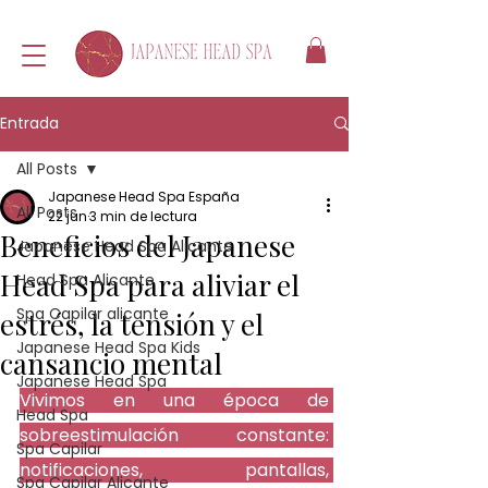
Entrada
All Posts
Japanese Head Spa España
All Posts
22 jun
3 min de lectura
Beneficios del Japanese
Japanese Head Spa Alicante
Head Spa para aliviar el
Head Spa Alicante
Spa Capilar alicante
estrés, la tensión y el
Japanese Head Spa Kids
cansancio mental
Japanese Head Spa
Vivimos en una época de 
Head Spa
sobreestimulación constante: 
Spa Capilar
notificaciones, pantallas, 
Spa Capilar Alicante