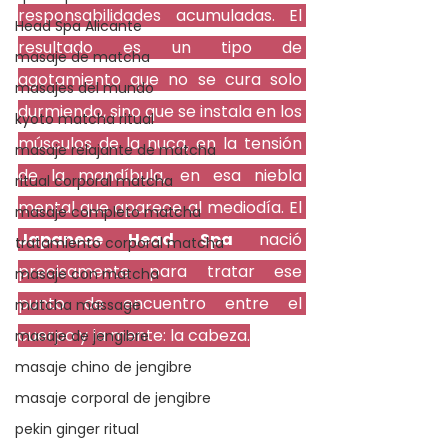
responsabilidades acumuladas. El 
Head Spa Alicante
resultado es un tipo de 
masaje de matcha
agotamiento que no se cura solo 
masajes del mundo
durmiendo, sino que se instala en los 
kyoto matcha ritual
músculos de la nuca, en la tensión 
masaje relajante de matcha
de la mandíbula, en esa niebla 
ritual corporal matcha
mental que aparece al mediodía. El 
masaje completo matcha
Japanese Head Spa
 nació 
tratamiento corporal matcha
precisamente para tratar ese 
masaje con matcha
punto de encuentro entre el 
matcha massage
cuerpo y la mente: la cabeza.
masaje de jengibre
masaje chino de jengibre
masaje corporal de jengibre
pekin ginger ritual