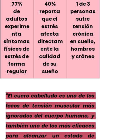
77%
40%
1 de 3
de 
reporta 
personas 
adultos 
que el 
sufre 
experime
estrés 
tensión 
nta 
afecta 
crónica 
síntomas 
directam
en cuello, 
físicos de 
ente la 
hombros 
estrés de 
calidad 
y cráneo
forma 
de su 
regular
sueño
"El cuero cabelludo es uno de los 
focos de tensión muscular más 
ignorados del cuerpo humano, y 
también uno de los más eficaces 
para alcanzar un estado de 